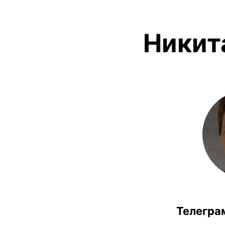
Никит
Телегра